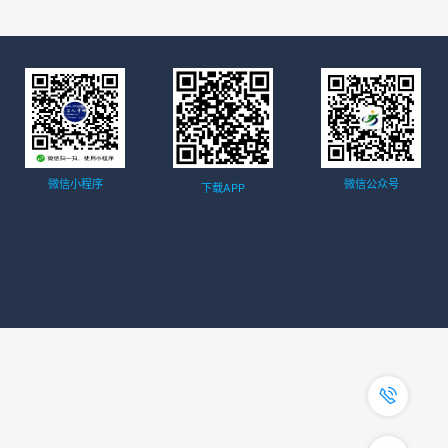
微信小程序
微信公众号
下载APP