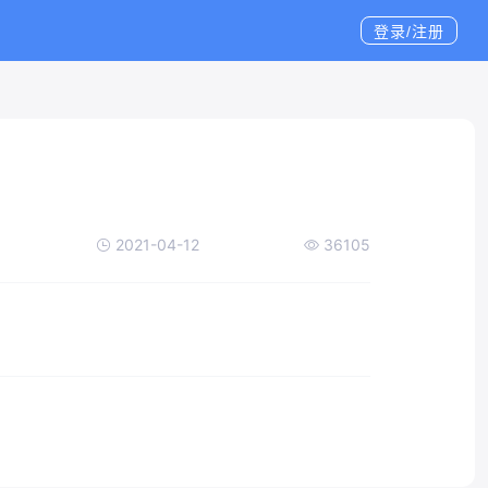
登录/注册
2021-04-12
36105