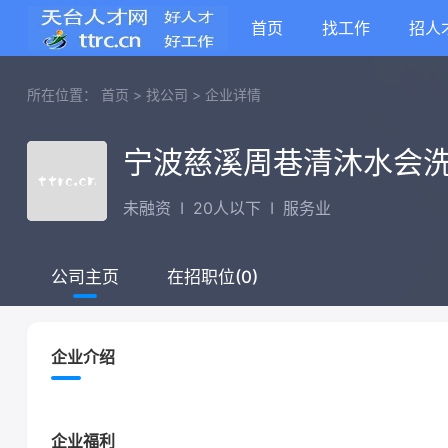
首页
找工作
招人
所在位置：
首页
>
找公司
>
企业详情
宁波慈溪周巷清沐水会
未融资
I
20人以下
I
服务业
在招职位(0)
公司主页
企业介绍
企业福利