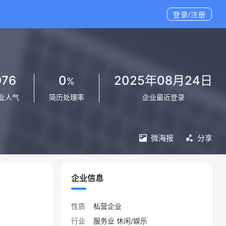
登录/注册
976
0
2025年08月24日
%
业人气
简历处理率
企业最近登录
微海报
分享
企业信息
性质
私营企业
行业
服务业 休闲/娱乐