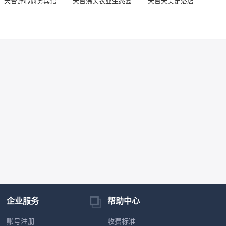
天台舒心商务宾馆
天台沸头农业生态园
天台天美足浴店
企业服务
帮助中心
账号注册
收费标准