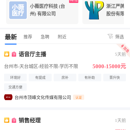
职位
4职位
浙江严牌过滤技术
天台永舟
股份有限公司
有限公司
最新
推荐
急聘
附近
筛选
语音厅主播
5天前
5000-15000元
台州市-天台城区
-经验不限
-学历不限
环境好
有提成
房补
有补助
晋升快
交通方便
台州市顶峰文化传媒有限公司
认证
销售经理
1天前