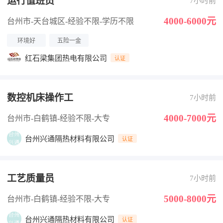
运行值班员
7小时前
4000-6000元
台州市-天台城区
-经验不限
-学历不限
环境好
五险一金
红石梁集团热电有限公司
认证
数控机床操作工
7小时前
4000-7000元
台州市-白鹤镇
-经验不限
-大专
台州兴通隔热材料有限公司
认证
工艺质量员
7小时前
5000-8000元
台州市-白鹤镇
-经验不限
-大专
台州兴通隔热材料有限公司
认证