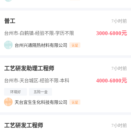
普工
7小时前
3000-6000元
台州市-白鹤镇
-经验不限
-学历不限
台州兴通隔热材料有限公司
认证
工艺研发助理工程师
7小时前
4000-6000元
台州市-天台城区
-经验不限
-本科
环境好
五险一金
天台宜生生化科技有限公司
认证
工艺研发工程师
7小时前