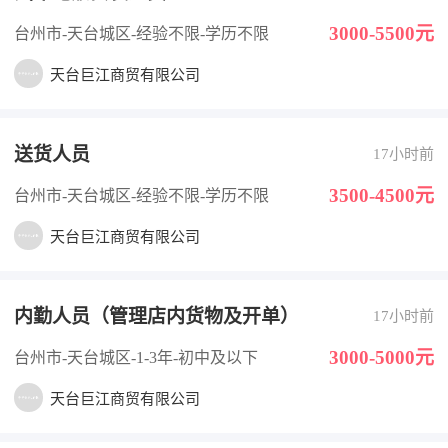
3000-5500元
台州市-天台城区
-经验不限
-学历不限
天台巨江商贸有限公司
送货人员
17小时前
3500-4500元
台州市-天台城区
-经验不限
-学历不限
天台巨江商贸有限公司
内勤人员（管理店内货物及开单）
17小时前
3000-5000元
台州市-天台城区
-1-3年
-初中及以下
天台巨江商贸有限公司