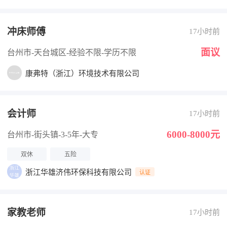
冲床师傅
17小时前
面议
台州市-天台城区
-经验不限
-学历不限
康弗特（浙江）环境技术有限公司
会计师
17小时前
6000-8000元
台州市-街头镇
-3-5年
-大专
双休
五险
浙江华雄济伟环保科技有限公司
认证
家教老师
17小时前