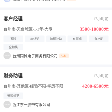
客户经理
17小时前
3500-10000元
台州市-天台城区
-1-3年
-大专
五险
年终奖
加班补助
有提成
有补助
全勤奖
台州同诚电子商务有限公司
认证
财务助理
17小时前
4200-6500元
台州市-其他区
-经验不限
-学历不限
管理规范
浙江东一胶带有限公司