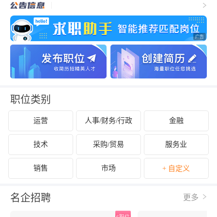
职位类别
运营
人事/财务/行政
金融
技术
采购/贸易
服务业
销售
市场
+ 自定义
名企招聘
更多