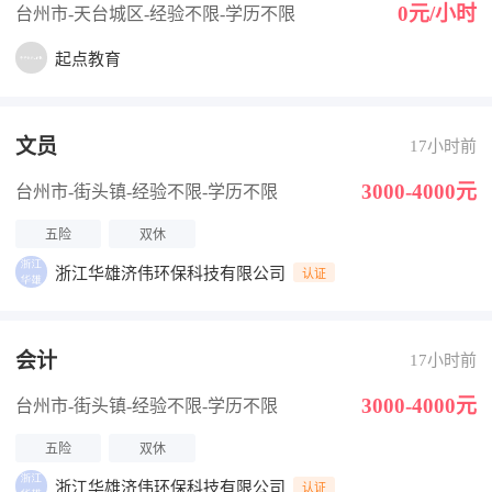
0元/小时
台州市-天台城区
-经验不限
-学历不限
起点教育
文员
17小时前
3000-4000元
台州市-街头镇
-经验不限
-学历不限
五险
双休
浙江华雄济伟环保科技有限公司
认证
会计
17小时前
3000-4000元
台州市-街头镇
-经验不限
-学历不限
五险
双休
浙江华雄济伟环保科技有限公司
认证