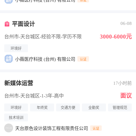
小薇医疗科技 (台州) 有限公司
平面设计
06-08
3000-6000元
台州市-天台城区
-经验不限
-学历不限
环境好
小薇医疗科技 (台州) 有限公司
认证
新媒体运营
17小时前
面议
台州市-天台城区
-1-3年
-高中
环境好
年终奖
交通方便
全勤奖
管理规范
技术培训
天台原色设计装饰工程有限责任公司
认证