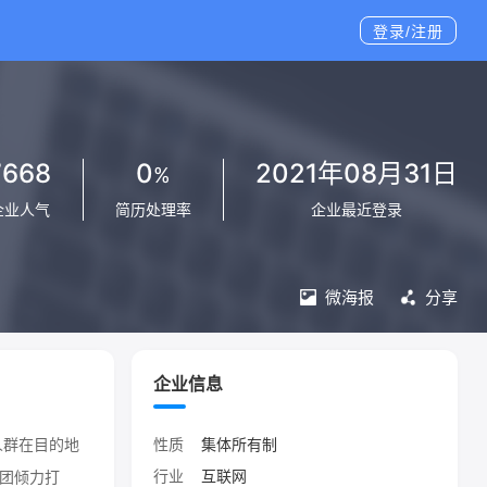
登录/注册
7668
0
2021年08月31日
%
企业人气
简历处理率
企业最近登录
微海报
分享
企业信息
人群在目的地
性质
集体所有制
行业
互联网
集团倾力打