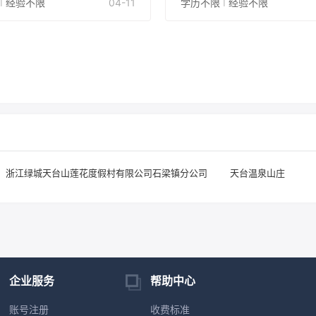
限
I
经验不限
04-11
学历不限
I
经验不限
浙江绿城天台山莲花度假村有限公司石梁镇分公司
天台温泉山庄
企业服务
帮助中心
账号注册
收费标准