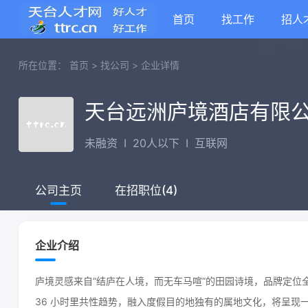
首页
找工作
招人
所在位置：
首页
>
找公司
>
企业详情
天台远洲庐境酒店有限
未融资
I
20人以下
I
互联网
在招职位(4)
公司主页
企业介绍
庐境灵感来自“结庐在人境，而无车马喧”的田园诗境，品牌定位
36 小时里共性趋势，融入度假目的地独有的属地文化，将呈现